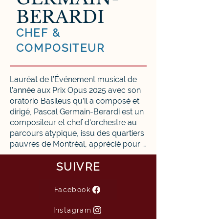
BERARDI
CHEF &
COMPOSITEUR
Lauréat de l’Événement musical de 
l’année aux Prix Opus 2025 avec son 
oratorio Basileus qu’il a composé et 
dirigé, Pascal Germain-Berardi est un 
compositeur et chef d'orchestre au 
parcours atypique, issu des quartiers 
pauvres de Montréal, apprécié pour 
sa passion, sa volonté de briser les 
SUIVRE
frontières et sa grande capacité à 
connecter avec le public. 

Facebook
Extirpé de son milieu d’origine par les 
Petits Chanteurs du Mont-Royal qui 
Instagram