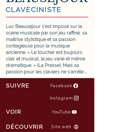
CLAVECINISTE
Luc Beauséjour s’est imposé sur la 
scène musicale par son jeu raffiné, sa 
maîtrise stylistique et sa passion 
contagieuse pour la musique 
ancienne. « Le toucher est toujours 
clair et musical, le jeu varié et même 
dramatique. » (La Presse). Mais sa 
passion pour les claviers ne s’arrête 
pas là : il joue également l’orgue, le 
pianoforte, le clavicorde ou le piano 
SUIVRE
Facebook
moderne.  

Instagram
Premier prix du concours 
international de clavecin Erwin Bodky, 
VOIR
YouTube
tenu à Boston, Luc Beauséjour a 
également remporté les honneurs au 
DÉCOUVRIR
Site web
concours international de clavecin de 