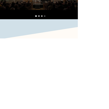
Calendrier
Pour connaître toutes les dates
de concerts de l'artiste,
rendez-vous sur le lien ci-
dessous.
Calendrier complet